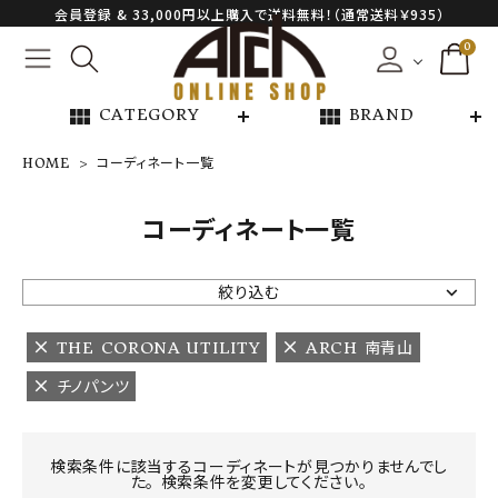
会員登録 & 33,000円以上購入で送料無料！（通常送料￥935）
0
view_module
view_module
CATEGORY
BRAND
HOME
コーディネート一覧
NEW ARRIVAL
コーディネート一覧
ARCH EXCLUSIVE
絞り込む
BRAND
THE CORONA UTILITY
ARCH 南青山
チノパンツ
CATEGORY
CONTENTS
検索条件に該当するコーディネートが見つかりませんでし
た。 検索条件を変更してください。