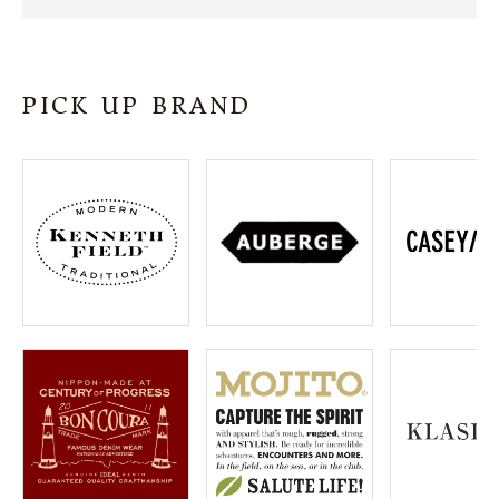
SHOP
INFORMATION
PICK UP BRAND
ご利用ガイド
プライバシーポリシー
特定商取引法について
お問い合わせ
OFFICIAL WEB SITE
ACCOUNT MENU
ようこそ ゲスト 様
meeting_room
person
ログイン
会員登録