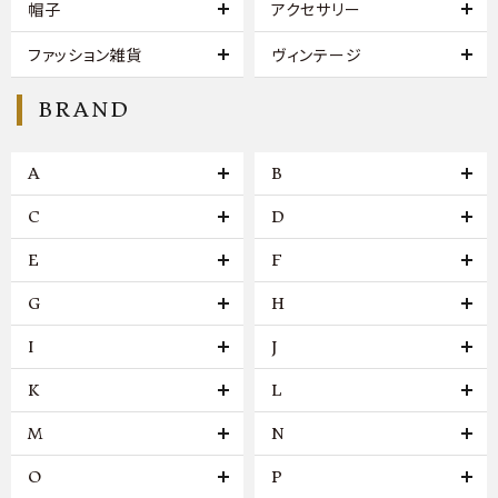
帽子
アクセサリー
ファッション雑貨
ヴィンテージ
BRAND
A
B
C
D
E
F
G
H
I
J
K
L
M
N
O
P