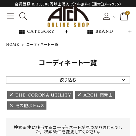
会員登録 & 33,000円以上購入で送料無料！（通常送料￥935）
0
view_module
view_module
CATEGORY
BRAND
HOME
コーディネート一覧
NEW ARRIVAL
コーディネート一覧
ARCH EXCLUSIVE
絞り込む
BRAND
THE CORONA UTILITY
ARCH 南青山
その他ボトムス
CATEGORY
CONTENTS
検索条件に該当するコーディネートが見つかりませんでし
た。 検索条件を変更してください。