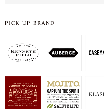
SHOP
INFORMATION
PICK UP BRAND
ご利用ガイド
プライバシーポリシー
特定商取引法について
お問い合わせ
OFFICIAL WEB SITE
ACCOUNT MENU
ようこそ ゲスト 様
meeting_room
person
ログイン
会員登録