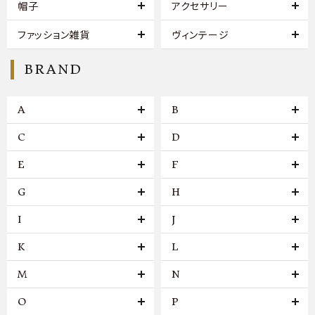
帽子
アクセサリー
ファッション雑貨
ヴィンテージ
BRAND
A
B
C
D
E
F
G
H
I
J
K
L
M
N
O
P