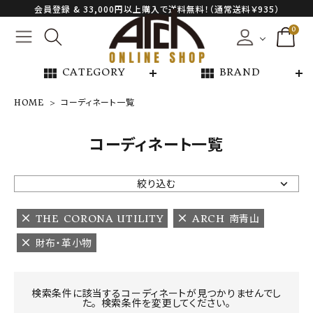
会員登録 & 33,000円以上購入で送料無料！（通常送料￥935）
0
view_module
view_module
CATEGORY
BRAND
HOME
コーディネート一覧
NEW ARRIVAL
コーディネート一覧
ARCH EXCLUSIVE
絞り込む
BRAND
THE CORONA UTILITY
ARCH 南青山
財布・革小物
CATEGORY
CONTENTS
検索条件に該当するコーディネートが見つかりませんでし
た。 検索条件を変更してください。