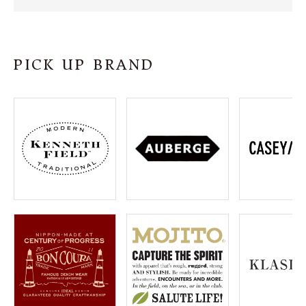
SHOP
INFORMATION
PICK UP BRAND
ご利用ガイド
プライバシーポリシー
特定商取引法について
お問い合わせ
OFFICIAL WEB SITE
ACCOUNT MENU
ようこそ ゲスト 様
meeting_room
person
ログイン
会員登録