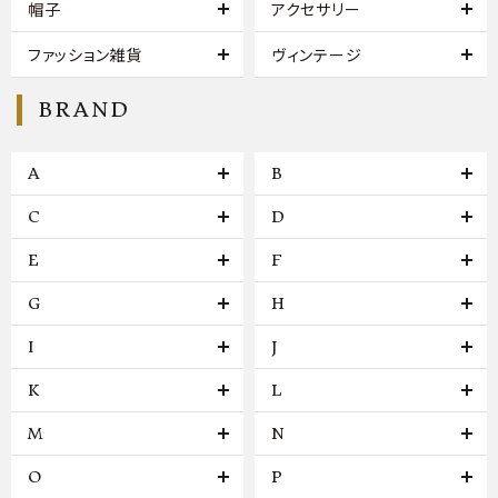
帽子
アクセサリー
ファッション雑貨
ヴィンテージ
BRAND
A
B
C
D
E
F
G
H
I
J
K
L
M
N
O
P