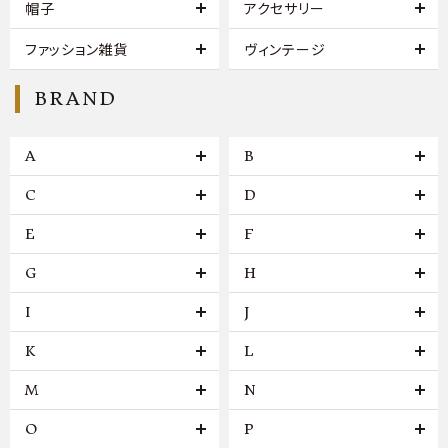
帽子
アクセサリー
ファッション雑貨
ヴィンテージ
BRAND
A
B
C
D
E
F
G
H
I
J
K
L
M
N
O
P