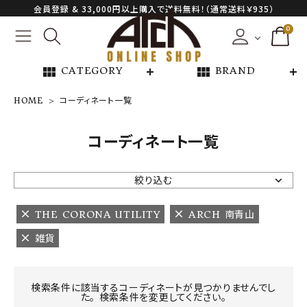
会員登録 & 33,000円以上購入で送料無料！（通常送料￥935）
0
view_module
view_module
CATEGORY
BRAND
HOME
コーディネート一覧
NEW ARRIVAL
コーディネート一覧
ARCH EXCLUSIVE
絞り込む
BRAND
THE CORONA UTILITY
ARCH 南青山
雑貨
CATEGORY
CONTENTS
検索条件に該当するコーディネートが見つかりませんでし
た。 検索条件を変更してください。