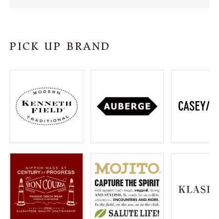
SHOP
INFORMATION
PICK UP BRAND
ご利用ガイド
プライバシーポリシー
特定商取引法について
お問い合わせ
OFFICIAL WEB SITE
ACCOUNT MENU
ようこそ ゲスト 様
meeting_room
person
ログイン
会員登録