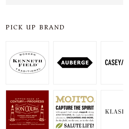
SHOP
INFORMATION
PICK UP BRAND
ご利用ガイド
プライバシーポリシー
特定商取引法について
お問い合わせ
OFFICIAL WEB SITE
ACCOUNT MENU
ようこそ ゲスト 様
meeting_room
person
ログイン
会員登録