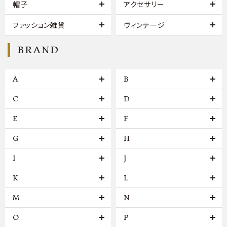
帽子
アクセサリー
ファッション雑貨
ヴィンテージ
BRAND
A
B
C
D
E
F
G
H
I
J
K
L
M
N
O
P