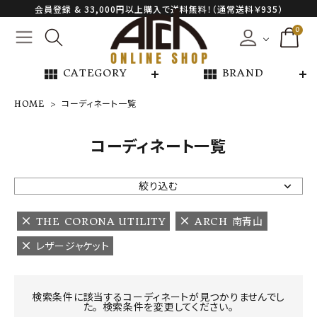
会員登録 & 33,000円以上購入で送料無料！（通常送料￥935）
0
view_module
view_module
CATEGORY
BRAND
HOME
コーディネート一覧
NEW ARRIVAL
コーディネート一覧
ARCH EXCLUSIVE
絞り込む
BRAND
THE CORONA UTILITY
ARCH 南青山
レザージャケット
CATEGORY
CONTENTS
検索条件に該当するコーディネートが見つかりませんでし
た。 検索条件を変更してください。