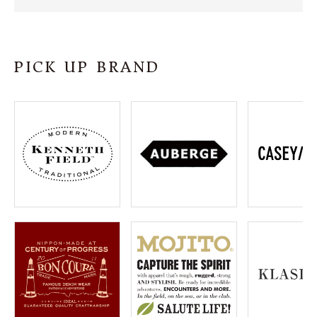
SHOP
INFORMATION
PICK UP BRAND
ご利用ガイド
プライバシーポリシー
特定商取引法について
お問い合わせ
OFFICIAL WEB SITE
ACCOUNT MENU
ようこそ ゲスト 様
meeting_room
person
ログイン
会員登録