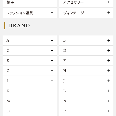
帽子
アクセサリー
ファッション雑貨
ヴィンテージ
BRAND
A
B
C
D
E
F
G
H
I
J
K
L
M
N
O
P