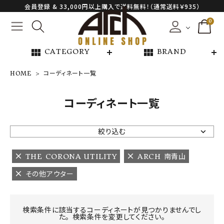
会員登録 & 33,000円以上購入で送料無料！（通常送料￥935）
0
view_module
view_module
CATEGORY
BRAND
HOME
コーディネート一覧
NEW ARRIVAL
コーディネート一覧
ARCH EXCLUSIVE
絞り込む
BRAND
THE CORONA UTILITY
ARCH 南青山
その他アウター
CATEGORY
CONTENTS
検索条件に該当するコーディネートが見つかりませんでし
た。 検索条件を変更してください。