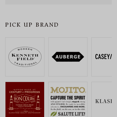
SHOP
INFORMATION
PICK UP BRAND
ご利用ガイド
プライバシーポリシー
特定商取引法について
お問い合わせ
OFFICIAL WEB SITE
ACCOUNT MENU
ようこそ ゲスト 様
meeting_room
person
ログイン
会員登録