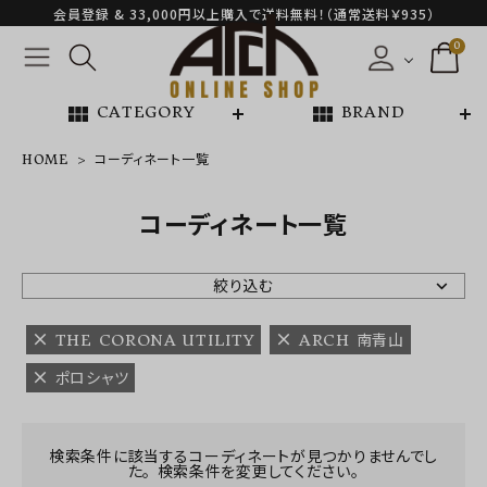
会員登録 & 33,000円以上購入で送料無料！（通常送料￥935）
0
view_module
view_module
CATEGORY
BRAND
HOME
コーディネート一覧
NEW ARRIVAL
コーディネート一覧
ARCH EXCLUSIVE
絞り込む
BRAND
THE CORONA UTILITY
ARCH 南青山
ポロシャツ
CATEGORY
CONTENTS
検索条件に該当するコーディネートが見つかりませんでし
た。 検索条件を変更してください。