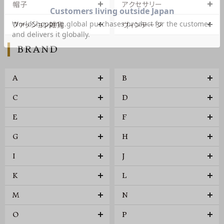
帽子
アクセサリー
ファッション雑貨
ヴィンテージ
BRAND
A
B
C
D
E
F
G
H
I
J
K
L
M
N
O
P