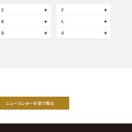
E
F
K
L
R
S
ニュースレターを受け取る