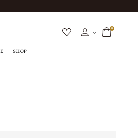
0
RE
SHOP
ボトムス
シューズ
バッグ
F
G
H
I
ヴィンテージ
O
P
R
S