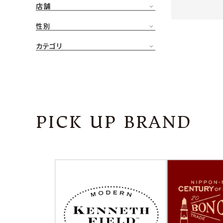
店舗
CONTENTS
ア
性別
SHOP
カテゴリ
INFORMATION
アナ
ご利用ガイド
プライバシーポリシー
PICK UP BRAND
特定商取引法について
お問い合わせ
OFFICIAL WEB SITE
ACCOUNT MENU
ようこそ ゲスト 様
meeting_room
person
ログイン
会員登録