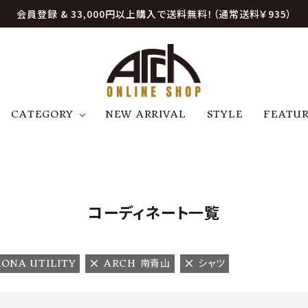
会員登録 & 33,000円以上購入で送料無料！（通常送料￥935）
CATEGORY
NEW ARRIVAL
STYLE
FEATU
アウター
ジャケット
トップス
B
C
D
E
帽子
アクセサリー
ファッション雑貨
K
L
M
N
コーディネート一覧
U
W
etc
ONA UTILITY
ARCH 南青山
シャツ