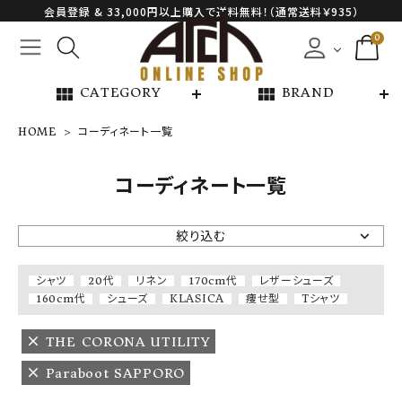
会員登録 & 33,000円以上購入で送料無料！（通常送料￥935）
0
view_module
view_module
CATEGORY
BRAND
HOME
コーディネート一覧
NEW ARRIVAL
コーディネート一覧
ARCH EXCLUSIVE
絞り込む
BRAND
シャツ
20代
リネン
170cm代
レザーシューズ
160cm代
シューズ
KLASICA
痩せ型
Tシャツ
CATEGORY
THE CORONA UTILITY
CONTENTS
Paraboot SAPPORO