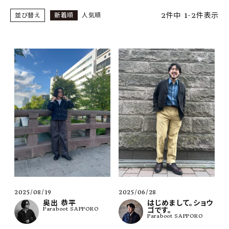
SHOP
2
件中
1
-
2
件表示
並び替え
新着順
人気順
INFORMATION
ご利用ガイド
プライバシーポリシー
特定商取引法について
お問い合わせ
OFFICIAL WEB SITE
ACCOUNT MENU
ようこそ ゲスト 様
2025/08/19
2025/06/28
meeting_room
person
ログイン
会員登録
奥出 恭平
はじめまして。ショウ
Paraboot SAPPORO
ゴです。
Paraboot SAPPORO