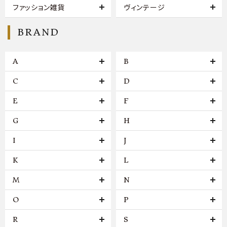
ファッション雑貨
ヴィンテージ
BRAND
A
B
C
D
E
F
G
H
I
J
K
L
M
N
O
P
R
S