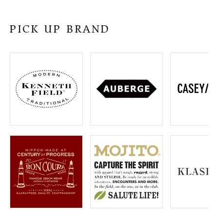
SHOP
PICK UP BRAND
INFORMATION
ご利用ガイド
プライバシーポリシー
特定商取引法について
お問い合わせ
OFFICIAL WEB SITE
ACCOUNT MENU
ようこそ ゲスト 様
meeting_room
person
ログイン
会員登録