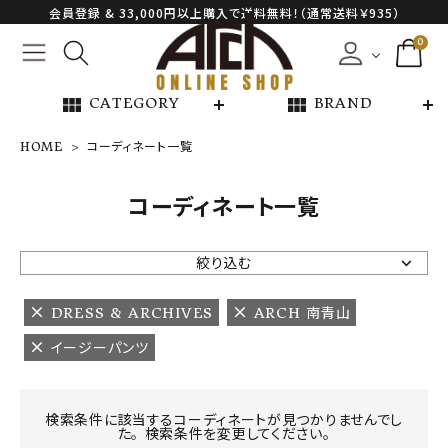
会員登録 & 33,000円以上購入で送料無料！（通常送料￥935）
0
view_module
view_module
CATEGORY
BRAND
HOME
コーディネート一覧
NEW ARRIVAL
コーディネート一覧
ARCH EXCLUSIVE
絞り込む
BRAND
DRESS & ARCHIVES
ARCH 南青山
イージーパンツ
CATEGORY
CONTENTS
検索条件に該当するコーディネートが見つかりませんでし
た。 検索条件を変更してください。