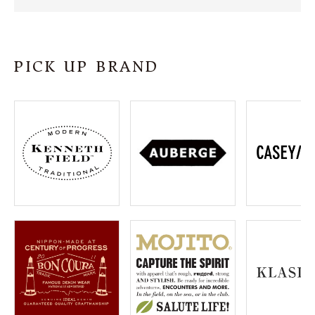
SHOP
INFORMATION
PICK UP BRAND
ご利用ガイド
プライバシーポリシー
特定商取引法について
お問い合わせ
OFFICIAL WEB SITE
ACCOUNT MENU
ようこそ ゲスト 様
meeting_room
person
ログイン
会員登録