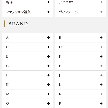
帽子
アクセサリー
ファッション雑貨
ヴィンテージ
BRAND
A
B
C
D
E
F
G
H
I
J
K
L
M
N
O
P