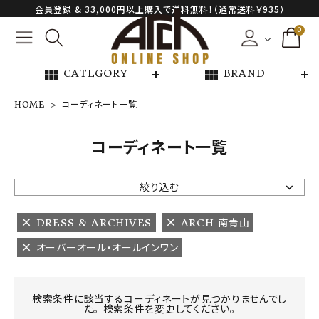
会員登録 & 33,000円以上購入で送料無料！（通常送料￥935）
0
view_module
view_module
CATEGORY
BRAND
HOME
コーディネート一覧
NEW ARRIVAL
コーディネート一覧
ARCH EXCLUSIVE
絞り込む
BRAND
DRESS & ARCHIVES
ARCH 南青山
オーバーオール・オールインワン
CATEGORY
CONTENTS
検索条件に該当するコーディネートが見つかりませんでし
た。 検索条件を変更してください。