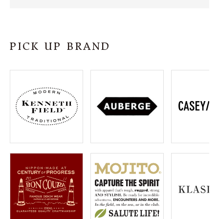
SHOP
INFORMATION
PICK UP BRAND
ご利用ガイド
プライバシーポリシー
特定商取引法について
お問い合わせ
OFFICIAL WEB SITE
ACCOUNT MENU
ようこそ ゲスト 様
meeting_room
person
ログイン
会員登録