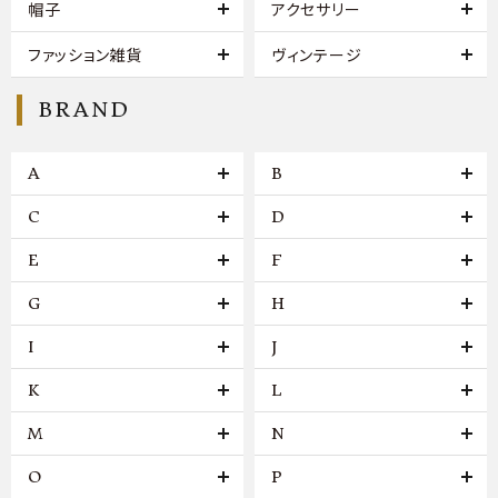
帽子
アクセサリー
ファッション雑貨
ヴィンテージ
BRAND
A
B
C
D
E
F
G
H
I
J
K
L
M
N
O
P