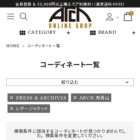
会員登録 & 33,000円以上購入で送料無料！（通常送料￥935）
0
view_module
view_module
CATEGORY
BRAND
HOME
コーディネート一覧
NEW ARRIVAL
コーディネート一覧
ARCH EXCLUSIVE
絞り込む
BRAND
DRESS & ARCHIVES
ARCH 南青山
レザージャケット
CATEGORY
CONTENTS
検索条件に該当するコーディネートが見つかりませんでし
た。 検索条件を変更してください。