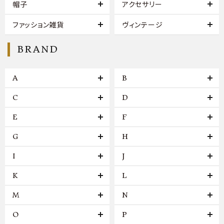
帽子
アクセサリー
ファッション雑貨
ヴィンテージ
BRAND
A
B
C
D
E
F
G
H
I
J
K
L
M
N
O
P