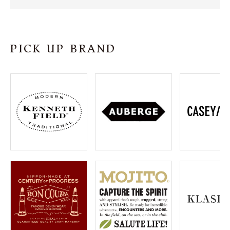
SHOP
INFORMATION
PICK UP BRAND
ご利用ガイド
プライバシーポリシー
特定商取引法について
お問い合わせ
OFFICIAL WEB SITE
ACCOUNT MENU
ようこそ ゲスト 様
meeting_room
person
ログイン
会員登録