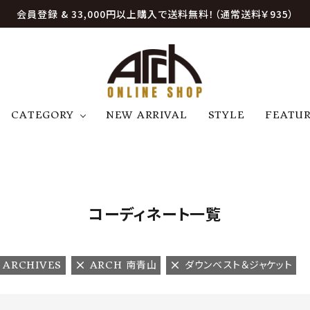
会員登録 & 33,000円以上購入で送料無料！（通常送料￥935）
CATEGORY
NEW ARRIVAL
STYLE
FEATU
アウター
ジャケット
トップス
B
C
D
E
帽子
アクセサリー
ファッション雑貨
K
L
M
N
コーディネート一覧
U
W
etc
 ARCHIVES
ARCH 南青山
ダウンベスト＆ジャケット