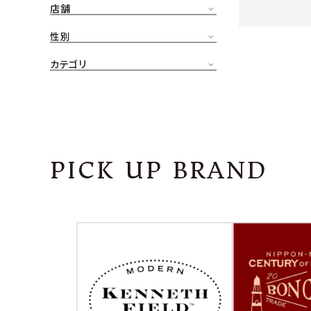
店舗
CONTENTS
ア
性別
SHOP
カテゴリ
INFORMATION
アナ
ご利用ガイド
プライバシーポリシー
PICK UP BRAND
特定商取引法について
お問い合わせ
OFFICIAL WEB SITE
ACCOUNT MENU
ようこそ ゲスト 様
meeting_room
person
ログイン
会員登録