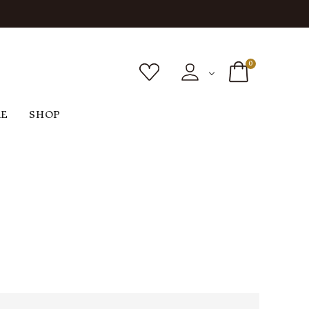
0
RE
SHOP
ボトムス
シューズ
バッグ
F
G
H
I
ヴィンテージ
O
P
R
S