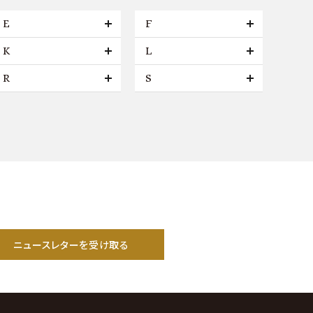
E
F
K
L
R
S
ニュースレターを受け取る