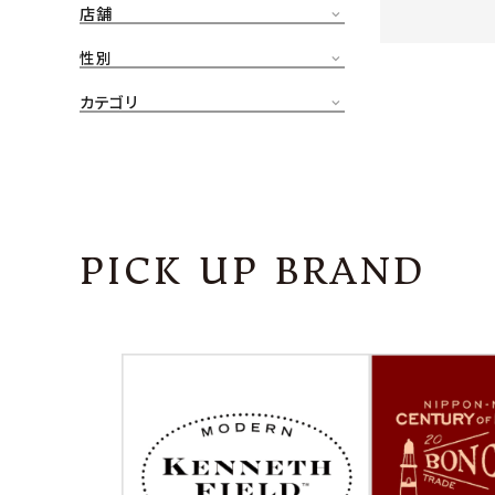
店舗
CONTENTS
ア
性別
SHOP
カテゴリ
INFORMATION
アナ
ご利用ガイド
プライバシーポリシー
PICK UP BRAND
特定商取引法について
お問い合わせ
OFFICIAL WEB SITE
ACCOUNT MENU
ようこそ ゲスト 様
meeting_room
person
ログイン
会員登録