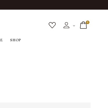
0
RE
SHOP
ボトムス
シューズ
バッグ
F
G
H
I
ヴィンテージ
O
P
R
S