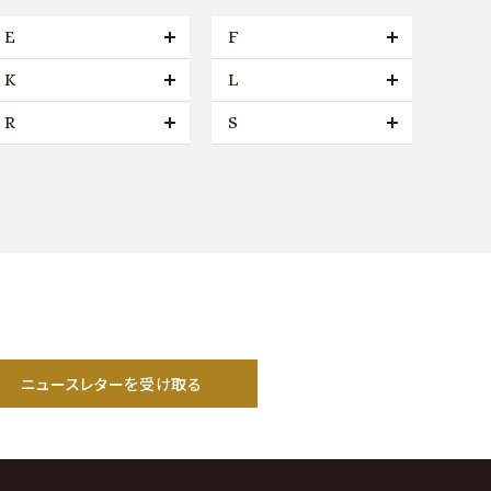
E
F
K
L
R
S
ニュースレターを受け取る