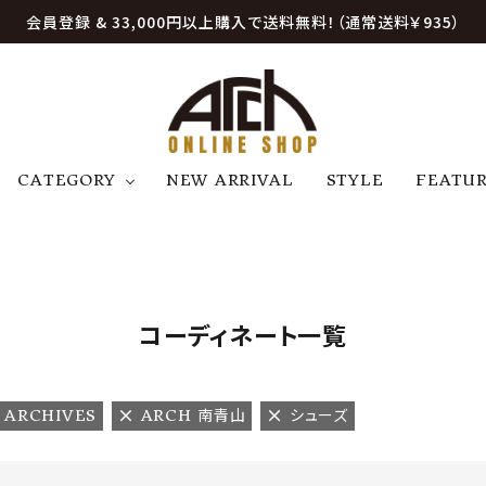
会員登録 & 33,000円以上購入で送料無料！（通常送料￥935）
CATEGORY
NEW ARRIVAL
STYLE
FEATU
アウター
ジャケット
トップス
B
C
D
E
帽子
アクセサリー
ファッション雑貨
K
L
M
N
コーディネート一覧
U
W
etc
 ARCHIVES
ARCH 南青山
シューズ