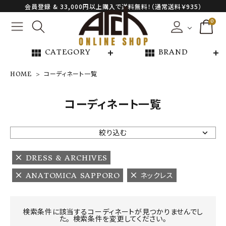
会員登録 & 33,000円以上購入で送料無料！（通常送料￥935）
0
view_module
view_module
CATEGORY
BRAND
HOME
コーディネート一覧
NEW ARRIVAL
コーディネート一覧
ARCH EXCLUSIVE
絞り込む
BRAND
DRESS & ARCHIVES
ANATOMICA SAPPORO
ネックレス
CATEGORY
CONTENTS
検索条件に該当するコーディネートが見つかりませんでし
た。 検索条件を変更してください。