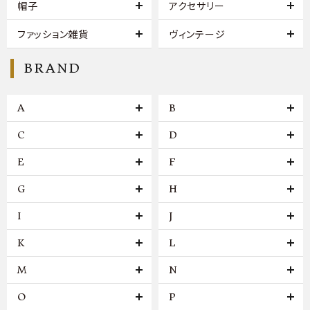
帽子
アクセサリー
ファッション雑貨
ヴィンテージ
BRAND
A
B
C
D
E
F
G
H
I
J
K
L
M
N
O
P