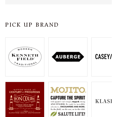
SHOP
INFORMATION
PICK UP BRAND
ご利用ガイド
プライバシーポリシー
特定商取引法について
お問い合わせ
OFFICIAL WEB SITE
ACCOUNT MENU
ようこそ ゲスト 様
meeting_room
person
ログイン
会員登録