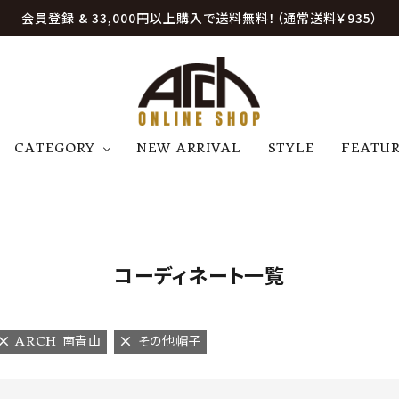
会員登録 & 33,000円以上購入で送料無料！（通常送料￥935）
CATEGORY
NEW ARRIVAL
STYLE
FEATU
アウター
ジャケット
トップス
B
C
D
E
帽子
アクセサリー
ファッション雑貨
K
L
M
N
コーディネート一覧
U
W
etc
ARCH 南青山
その他帽子