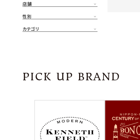
店舗
CONTENTS
ア
性別
SHOP
カテゴリ
INFORMATION
アナ
ご利用ガイド
プライバシーポリシー
PICK UP BRAND
特定商取引法について
お問い合わせ
OFFICIAL WEB SITE
ACCOUNT MENU
ようこそ ゲスト 様
meeting_room
person
ログイン
会員登録