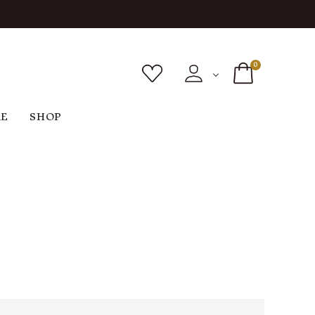
0
RE
SHOP
ボトムス
シューズ
バッグ
F
G
H
I
ヴィンテージ
O
P
R
S