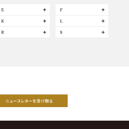
E
F
K
L
R
S
ニュースレターを受け取る