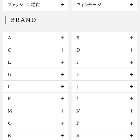
ファッション雑貨
ヴィンテージ
BRAND
A
B
C
D
E
F
G
H
I
J
K
L
M
N
O
P
R
S