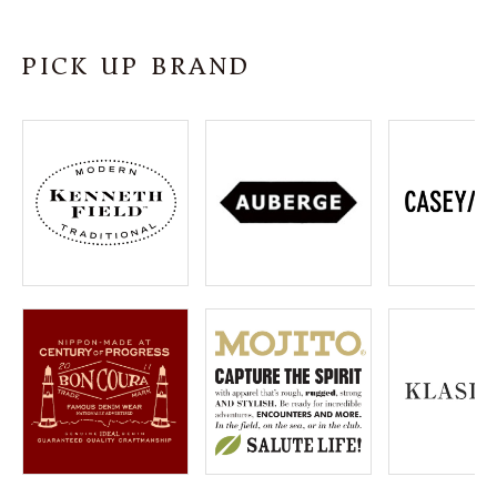
SHOP
PICK UP BRAND
INFORMATION
ご利用ガイド
プライバシーポリシー
特定商取引法について
お問い合わせ
OFFICIAL WEB SITE
ACCOUNT MENU
ようこそ ゲスト 様
meeting_room
person
ログイン
会員登録