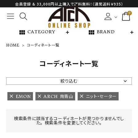
会員登録 & 33,000円以上購入で送料無料！（通常送料￥935）
0
view_module
view_module
CATEGORY
BRAND
HOME
コーディネート一覧
NEW ARRIVAL
コーディネート一覧
ARCH EXCLUSIVE
絞り込む
BRAND
EMON
ARCH 南青山
ニット・セーター
CATEGORY
検索条件に該当するコーディネートが見つかりませんでし
た。 検索条件を変更してください。
CONTENTS