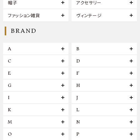
帽子
アクセサリー
ファッション雑貨
ヴィンテージ
BRAND
A
B
C
D
E
F
G
H
I
J
K
L
M
N
O
P