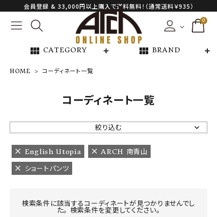
会員登録 & 33,000円以上購入で送料無料！（通常送料￥935）
0
view_module
view_module
CATEGORY
BRAND
HOME
コーディネート一覧
NEW ARRIVAL
コーディネート一覧
ARCH EXCLUSIVE
絞り込む
BRAND
English Utopia
ARCH 南青山
ショートパンツ
CATEGORY
CONTENTS
検索条件に該当するコーディネートが見つかりませんでし
た。 検索条件を変更してください。