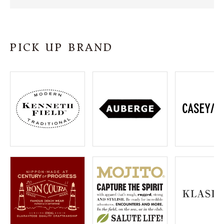
SHOP
INFORMATION
PICK UP BRAND
ご利用ガイド
プライバシーポリシー
特定商取引法について
お問い合わせ
OFFICIAL WEB SITE
ACCOUNT MENU
ようこそ ゲスト 様
meeting_room
person
ログイン
会員登録