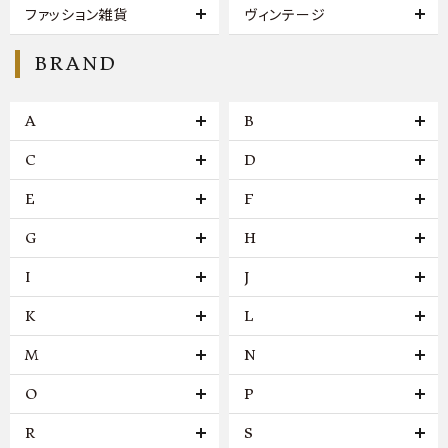
ファッション雑貨
ヴィンテージ
BRAND
A
B
C
D
E
F
G
H
I
J
K
L
M
N
O
P
R
S