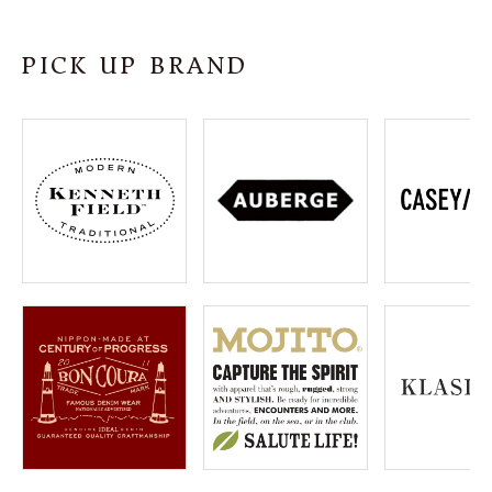
SHOP
PICK UP BRAND
INFORMATION
ご利用ガイド
プライバシーポリシー
特定商取引法について
お問い合わせ
OFFICIAL WEB SITE
ACCOUNT MENU
ようこそ ゲスト 様
meeting_room
person
ログイン
会員登録