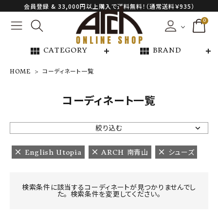
会員登録 & 33,000円以上購入で送料無料！（通常送料￥935）
0
view_module
view_module
CATEGORY
BRAND
HOME
コーディネート一覧
NEW ARRIVAL
コーディネート一覧
ARCH EXCLUSIVE
絞り込む
BRAND
English Utopia
ARCH 南青山
シューズ
CATEGORY
検索条件に該当するコーディネートが見つかりませんでし
た。 検索条件を変更してください。
CONTENTS