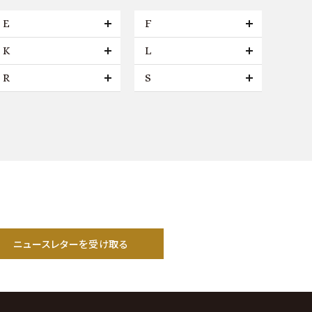
E
F
K
L
R
S
ニュースレターを受け取る