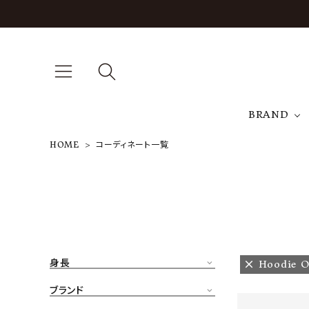
BRAND
HOME
コーディネート一覧
A
NEW ARRIVAL
J
ARCH EXCLUSIVE
T
BRAND
身長
Hoodie O
CATEGORY
ブランド