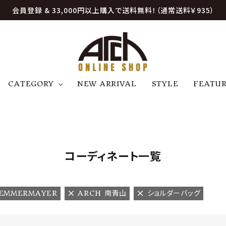
会員登録 & 33,000円以上購入で送料無料！（通常送料￥935）
CATEGORY
NEW ARRIVAL
STYLE
FEATU
アウター
ジャケット
トップス
B
C
D
E
帽子
アクセサリー
ファッション雑貨
K
L
M
N
コーディネート一覧
U
W
etc
LEMMERMAYER
ARCH 南青山
ショルダーバッグ