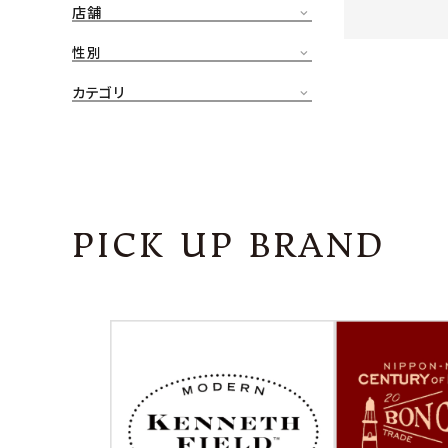
店舗
CONTENTS
ア
性別
SHOP
カテゴリ
INFORMATION
アナ
ご利用ガイド
プライバシーポリシー
PICK UP BRAND
特定商取引法について
お問い合わせ
OFFICIAL WEB SITE
ACCOUNT MENU
ようこそ ゲスト 様
meeting_room
person
ログイン
会員登録