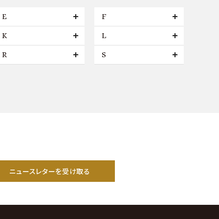
E
F
K
L
R
S
ニュースレターを受け取る