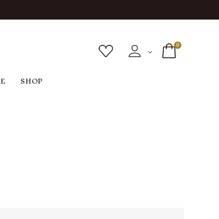
0
RE
SHOP
ボトムス
シューズ
バッグ
F
G
H
I
ヴィンテージ
O
P
R
S