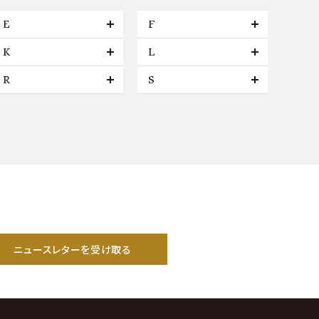
E
F
K
L
R
S
ニュースレターを受け取る