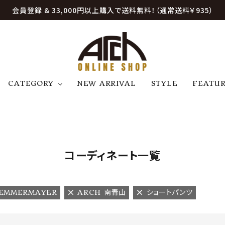
会員登録 & 33,000円以上購入で送料無料！（通常送料￥935）
CATEGORY
NEW ARRIVAL
STYLE
FEATU
アウター
ジャケット
トップス
B
C
D
E
帽子
アクセサリー
ファッション雑貨
K
L
M
N
コーディネート一覧
U
W
etc
LEMMERMAYER
ARCH 南青山
ショートパンツ