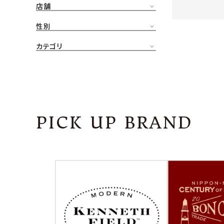
店舗
CONTENTS
ア
性別
SHOP
カテゴリ
INFORMATION
アナ
ご利用ガイド
プライバシーポリシー
PICK UP BRAND
特定商取引法について
お問い合わせ
OFFICIAL WEB SITE
ACCOUNT MENU
ようこそ ゲスト 様
meeting_room
person
ログイン
会員登録