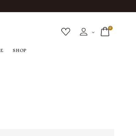
0
RE
SHOP
ボトムス
シューズ
バッグ
F
G
H
I
ヴィンテージ
O
P
R
S