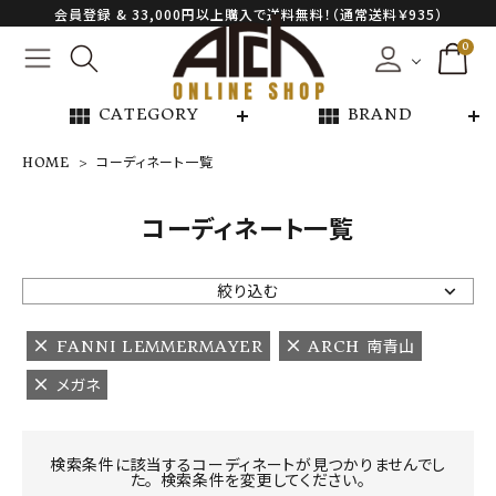
会員登録 & 33,000円以上購入で送料無料！（通常送料￥935）
0
view_module
view_module
CATEGORY
BRAND
HOME
コーディネート一覧
NEW ARRIVAL
コーディネート一覧
ARCH EXCLUSIVE
絞り込む
BRAND
FANNI LEMMERMAYER
ARCH 南青山
メガネ
CATEGORY
CONTENTS
検索条件に該当するコーディネートが見つかりませんでし
た。 検索条件を変更してください。