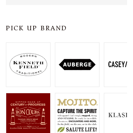
SHOP
INFORMATION
PICK UP BRAND
ご利用ガイド
プライバシーポリシー
特定商取引法について
お問い合わせ
OFFICIAL WEB SITE
ACCOUNT MENU
ようこそ ゲスト 様
meeting_room
person
ログイン
会員登録