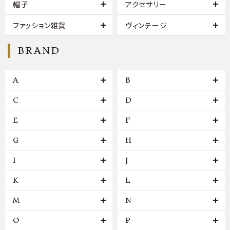
帽子
アクセサリー
ファッション雑貨
ヴィンテージ
BRAND
A
B
C
D
E
F
G
H
I
J
K
L
M
N
O
P