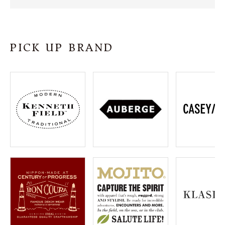
SHOP
INFORMATION
PICK UP BRAND
ご利用ガイド
プライバシーポリシー
特定商取引法について
お問い合わせ
OFFICIAL WEB SITE
ACCOUNT MENU
ようこそ ゲスト 様
meeting_room
person
ログイン
会員登録