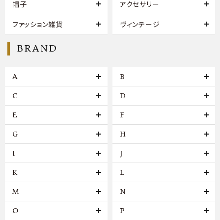
帽子
アクセサリー
ファッション雑貨
ヴィンテージ
BRAND
A
B
C
D
E
F
G
H
I
J
K
L
M
N
O
P