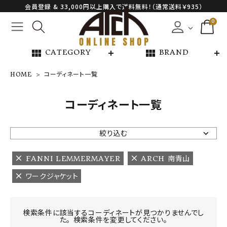
会員登録 & 33,000円以上購入で送料無料！（通常送料￥935）
0
view_module
view_module
CATEGORY
BRAND
HOME
コーディネート一覧
NEW ARRIVAL
コーディネート一覧
ARCH EXCLUSIVE
絞り込む
BRAND
FANNI LEMMERMAYER
ARCH 南青山
ワークジャケット
CATEGORY
CONTENTS
検索条件に該当するコーディネートが見つかりませんでし
た。 検索条件を変更してください。