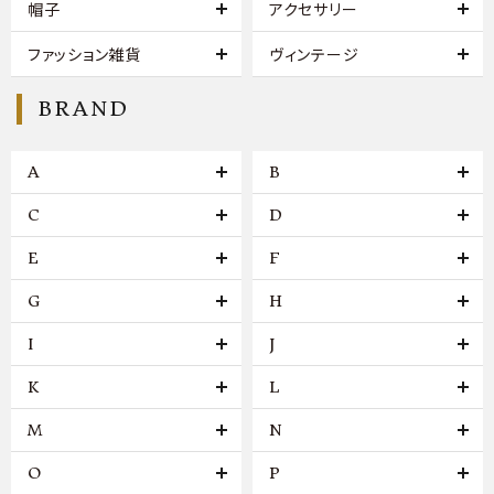
帽子
アクセサリー
ファッション雑貨
ヴィンテージ
BRAND
A
B
C
D
E
F
G
H
I
J
K
L
M
N
O
P