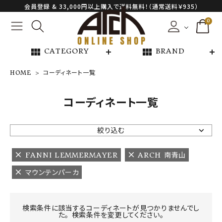
会員登録 & 33,000円以上購入で送料無料！（通常送料￥935）
0
view_module
view_module
CATEGORY
BRAND
HOME
コーディネート一覧
NEW ARRIVAL
コーディネート一覧
ARCH EXCLUSIVE
絞り込む
BRAND
FANNI LEMMERMAYER
ARCH 南青山
マウンテンパーカ
CATEGORY
CONTENTS
検索条件に該当するコーディネートが見つかりませんでし
た。 検索条件を変更してください。