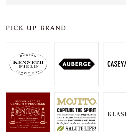
SHOP
INFORMATION
PICK UP BRAND
ご利用ガイド
プライバシーポリシー
特定商取引法について
お問い合わせ
OFFICIAL WEB SITE
ACCOUNT MENU
ようこそ ゲスト 様
meeting_room
person
ログイン
会員登録