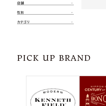
店舗
CONTENTS
ア
性別
SHOP
カテゴリ
INFORMATION
アナ
ご利用ガイド
プライバシーポリシー
PICK UP BRAND
特定商取引法について
お問い合わせ
OFFICIAL WEB SITE
ACCOUNT MENU
ようこそ ゲスト 様
meeting_room
person
ログイン
会員登録