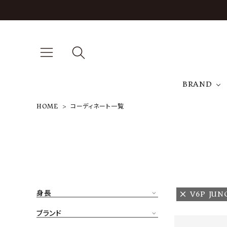
BRAND
HOME
コーディネート一覧
A
NEW ARRIVAL
J
ARCH EXCLUSIVE
T
BRAND
身長
V6P JUN
CATEGORY
ブランド