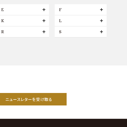
E
F
K
L
R
S
ニュースレターを受け取る