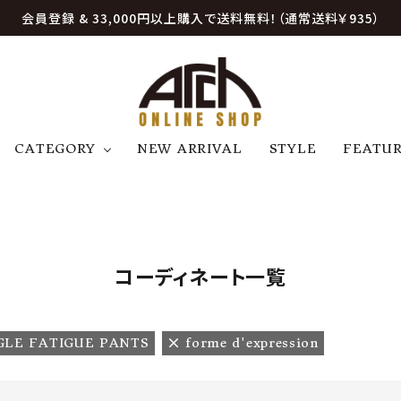
会員登録 & 33,000円以上購入で送料無料！（通常送料￥935）
CATEGORY
NEW ARRIVAL
STYLE
FEATU
アウター
ジャケット
トップス
B
C
D
E
帽子
アクセサリー
ファッション雑貨
K
L
M
N
コーディネート一覧
U
W
etc
GLE FATIGUE PANTS
forme d'expression