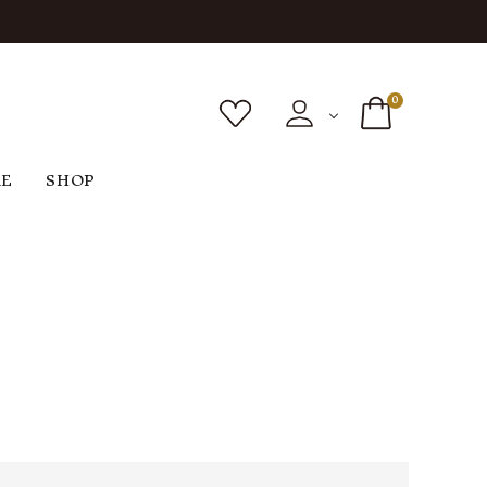
0
RE
SHOP
ボトムス
シューズ
バッグ
F
G
H
I
ヴィンテージ
O
P
R
S