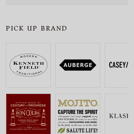
SHOP
INFORMATION
PICK UP BRAND
ご利用ガイド
プライバシーポリシー
特定商取引法について
お問い合わせ
OFFICIAL WEB SITE
ACCOUNT MENU
ようこそ ゲスト 様
meeting_room
person
ログイン
会員登録