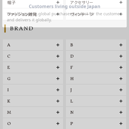
帽子
アクセサリー
ファッション雑貨
ヴィンテージ
BRAND
A
B
C
D
E
F
G
H
I
J
K
L
M
N
O
P