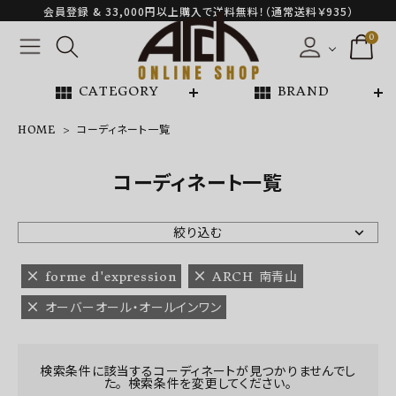
会員登録 & 33,000円以上購入で送料無料！（通常送料￥935）
0
view_module
view_module
CATEGORY
BRAND
HOME
コーディネート一覧
NEW ARRIVAL
コーディネート一覧
ARCH EXCLUSIVE
絞り込む
BRAND
forme d'expression
ARCH 南青山
オーバーオール・オールインワン
CATEGORY
CONTENTS
検索条件に該当するコーディネートが見つかりませんでし
た。 検索条件を変更してください。