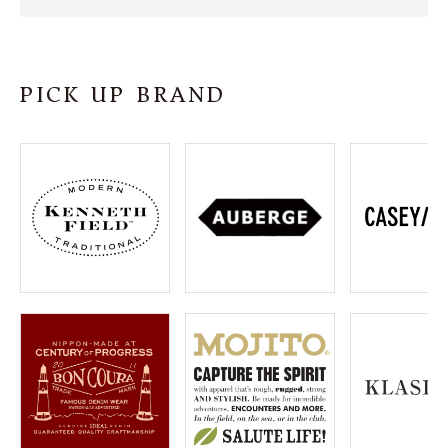
SHOP
INFORMATION
PICK UP BRAND
ご利用ガイド
プライバシーポリシー
特定商取引法について
お問い合わせ
OFFICIAL WEB SITE
ACCOUNT MENU
ようこそ ゲスト 様
meeting_room
person
ログイン
会員登録