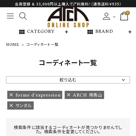
会員登録 & 33,000円以上購入で送料無料！（通常送料￥935）
0
view_module
view_module
CATEGORY
BRAND
HOME
コーディネート一覧
NEW ARRIVAL
コーディネート一覧
ARCH EXCLUSIVE
絞り込む
BRAND
forme d'expression
ARCH 南青山
サンダル
CATEGORY
CONTENTS
検索条件に該当するコーディネートが見つかりませんでし
た。 検索条件を変更してください。