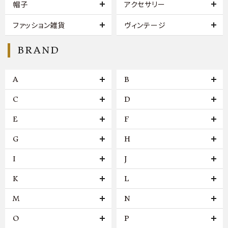
帽子
アクセサリー
ファッション雑貨
ヴィンテージ
BRAND
A
B
C
D
E
F
G
H
I
J
K
L
M
N
O
P