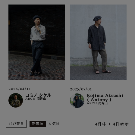
2026/04/17
2025/07/01
コミノ タケル
Kojima Atsushi
ARCH 南青山
( Antony )
ARCH 南青山
4
件中
1
-
4
件表示
並び替え
新着順
人気順