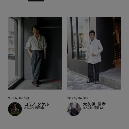
SHOP
INFORMATION
ご利用ガイド
プライバシーポリシー
特定商取引法について
お問い合わせ
OFFICIAL WEB SITE
ACCOUNT MENU
ようこそ ゲスト 様
2026/06/23
2026/06/08
コミノ タケル
大久保 信孝
ARCH 南青山
ARCH 南青山
meeting_room
person
ログイン
会員登録