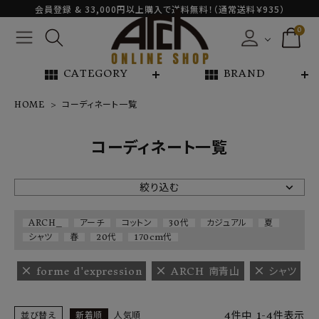
会員登録 & 33,000円以上購入で送料無料！（通常送料￥935）
0
view_module
view_module
CATEGORY
BRAND
HOME
コーディネート一覧
NEW ARRIVAL
コーディネート一覧
ARCH EXCLUSIVE
絞り込む
BRAND
ARCH_
アーチ
コットン
30代
カジュアル
夏
シャツ
春
20代
170cm代
CATEGORY
forme d'expression
ARCH 南青山
シャツ
CONTENTS
4
件中
1
-
4
件表示
並び替え
新着順
人気順