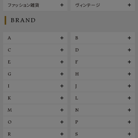
ファッション雑貨
ヴィンテージ
BRAND
A
B
C
D
E
F
G
H
I
J
K
L
M
N
O
P
R
S