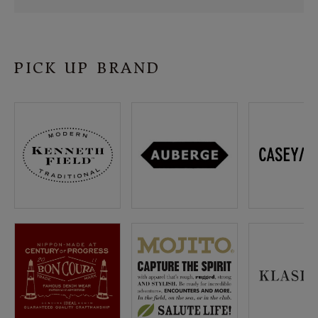
SHOP
INFORMATION
PICK UP BRAND
ご利用ガイド
プライバシーポリシー
特定商取引法について
お問い合わせ
OFFICIAL WEB SITE
ACCOUNT MENU
ようこそ ゲスト 様
meeting_room
person
ログイン
会員登録