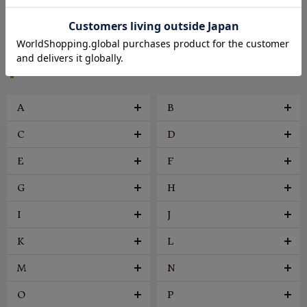
帽子
アクセサリー
ファッション雑貨
ヴィンテージ
BRAND
A
B
C
D
E
F
G
H
I
J
K
L
M
N
O
P