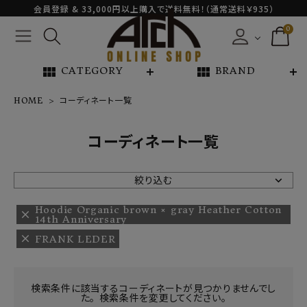
会員登録 & 33,000円以上購入で送料無料！（通常送料￥935）
0
view_module
view_module
CATEGORY
BRAND
HOME
コーディネート一覧
NEW ARRIVAL
コーディネート一覧
ARCH EXCLUSIVE
絞り込む
BRAND
Hoodie Organic brown × gray Heather Cotton
14th Anniversary
FRANK LEDER
CATEGORY
CONTENTS
検索条件に該当するコーディネートが見つかりませんでし
た。 検索条件を変更してください。