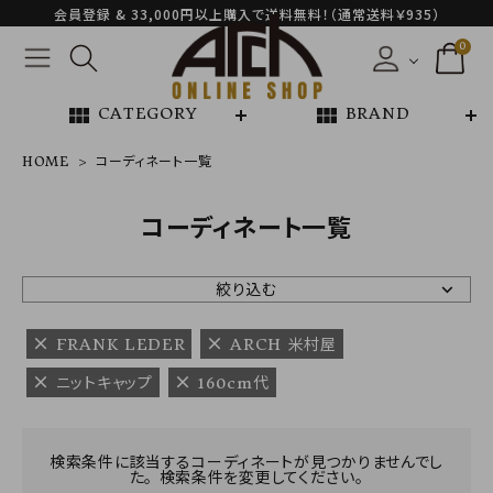
会員登録 & 33,000円以上購入で送料無料！（通常送料￥935）
0
view_module
view_module
CATEGORY
BRAND
HOME
コーディネート一覧
NEW ARRIVAL
コーディネート一覧
ARCH EXCLUSIVE
絞り込む
BRAND
FRANK LEDER
ARCH 米村屋
ニットキャップ
160cm代
CATEGORY
CONTENTS
検索条件に該当するコーディネートが見つかりませんでし
た。 検索条件を変更してください。