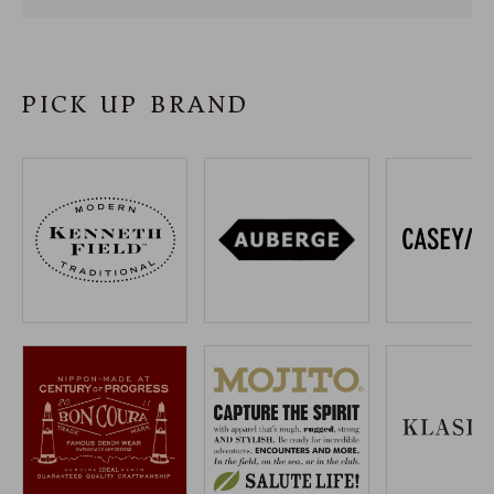
SHOP
INFORMATION
PICK UP BRAND
ご利用ガイド
プライバシーポリシー
特定商取引法について
お問い合わせ
OFFICIAL WEB SITE
ACCOUNT MENU
ようこそ ゲスト 様
meeting_room
person
ログイン
会員登録