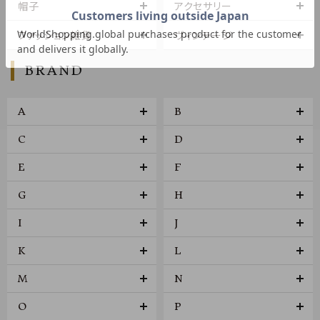
帽子
アクセサリー
ファッション雑貨
ヴィンテージ
BRAND
A
B
C
D
E
F
G
H
I
J
K
L
M
N
O
P