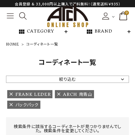
会員登録 & 33,000円以上購入で送料無料！（通常送料￥935）
0
view_module
view_module
CATEGORY
BRAND
HOME
コーディネート一覧
NEW ARRIVAL
コーディネート一覧
ARCH EXCLUSIVE
絞り込む
BRAND
FRANK LEDER
ARCH 南青山
バックパック
CATEGORY
CONTENTS
検索条件に該当するコーディネートが見つかりませんでし
た。 検索条件を変更してください。