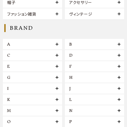
帽子
アクセサリー
ファッション雑貨
ヴィンテージ
BRAND
A
B
C
D
E
F
G
H
I
J
K
L
M
N
O
P