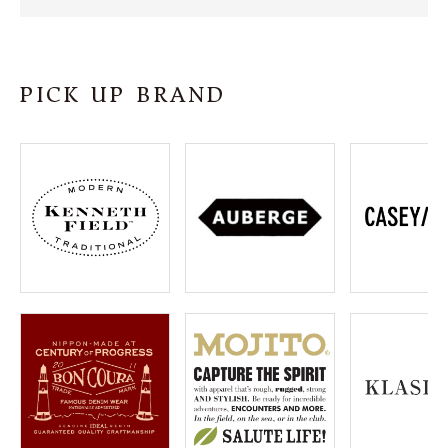
SHOP
INFORMATION
PICK UP BRAND
ご利用ガイド
プライバシーポリシー
特定商取引法について
お問い合わせ
OFFICIAL WEB SITE
ACCOUNT MENU
ようこそ ゲスト 様
meeting_room
person
ログイン
会員登録