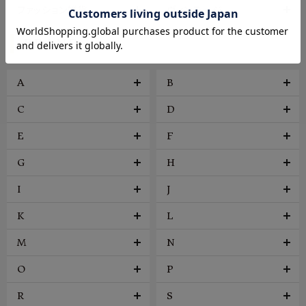
ファッション雑貨
ヴィンテージ
BRAND
A
B
C
D
E
F
G
H
I
J
K
L
M
N
O
P
R
S