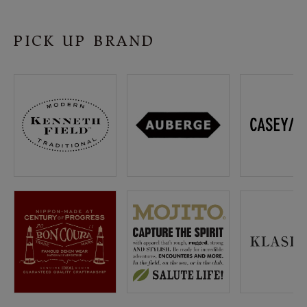
SHOP
PICK UP BRAND
INFORMATION
ご利用ガイド
プライバシーポリシー
特定商取引法について
お問い合わせ
OFFICIAL WEB SITE
ACCOUNT MENU
ようこそ ゲスト 様
meeting_room
person
ログイン
会員登録