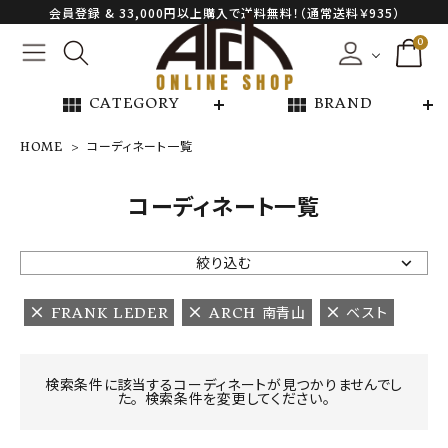
会員登録 & 33,000円以上購入で送料無料！（通常送料￥935）
0
view_module
view_module
CATEGORY
BRAND
HOME
コーディネート一覧
NEW ARRIVAL
コーディネート一覧
ARCH EXCLUSIVE
絞り込む
BRAND
FRANK LEDER
ARCH 南青山
ベスト
CATEGORY
検索条件に該当するコーディネートが見つかりませんでし
た。 検索条件を変更してください。
CONTENTS