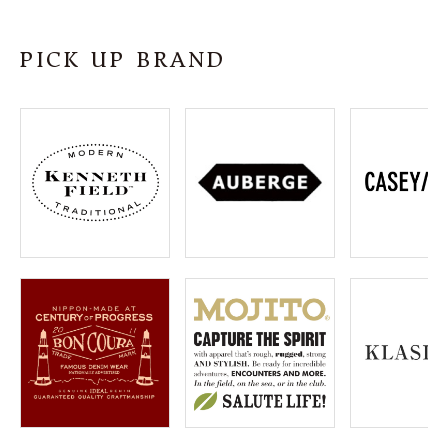
SHOP
PICK UP BRAND
INFORMATION
ご利用ガイド
プライバシーポリシー
特定商取引法について
お問い合わせ
OFFICIAL WEB SITE
ACCOUNT MENU
ようこそ ゲスト 様
meeting_room
person
ログイン
会員登録