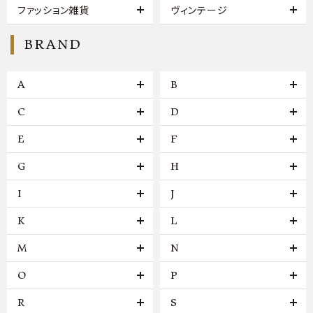
ファッション雑貨
ヴィンテージ
BRAND
A
B
C
D
E
F
G
H
I
J
K
L
M
N
O
P
R
S