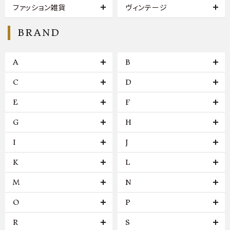
ファッション雑貨
ヴィンテージ
BRAND
A
B
C
D
E
F
G
H
I
J
K
L
M
N
O
P
R
S