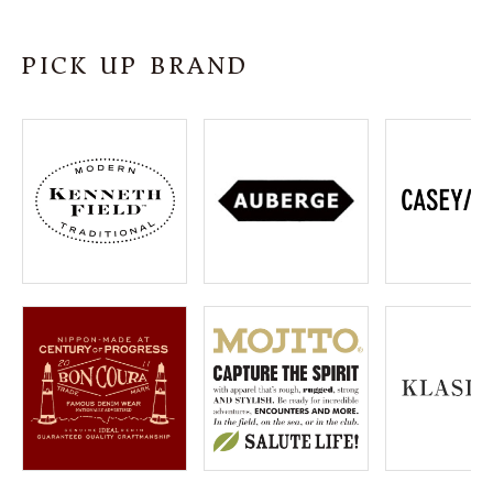
SHOP
PICK UP BRAND
INFORMATION
ご利用ガイド
プライバシーポリシー
特定商取引法について
お問い合わせ
OFFICIAL WEB SITE
ACCOUNT MENU
ようこそ ゲスト 様
meeting_room
person
ログイン
会員登録