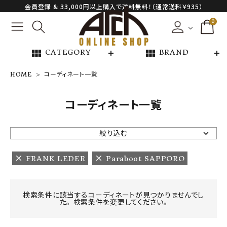
会員登録 & 33,000円以上購入で送料無料！（通常送料￥935）
0
view_module
view_module
CATEGORY
BRAND
HOME
コーディネート一覧
NEW ARRIVAL
コーディネート一覧
ARCH EXCLUSIVE
絞り込む
BRAND
FRANK LEDER
Paraboot SAPPORO
CATEGORY
検索条件に該当するコーディネートが見つかりませんでし
た。 検索条件を変更してください。
CONTENTS