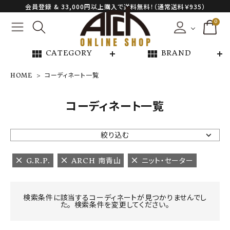
会員登録 & 33,000円以上購入で送料無料！（通常送料￥935）
0
view_module
view_module
CATEGORY
BRAND
HOME
コーディネート一覧
NEW ARRIVAL
コーディネート一覧
ARCH EXCLUSIVE
絞り込む
BRAND
G.R.P.
ARCH 南青山
ニット・セーター
CATEGORY
検索条件に該当するコーディネートが見つかりませんでし
た。 検索条件を変更してください。
CONTENTS