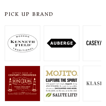
SHOP
PICK UP BRAND
INFORMATION
ご利用ガイド
プライバシーポリシー
特定商取引法について
お問い合わせ
OFFICIAL WEB SITE
ACCOUNT MENU
ようこそ ゲスト 様
meeting_room
person
ログイン
会員登録