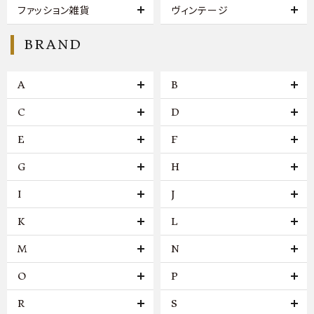
ファッション雑貨
ヴィンテージ
BRAND
A
B
C
D
E
F
G
H
I
J
K
L
M
N
O
P
R
S