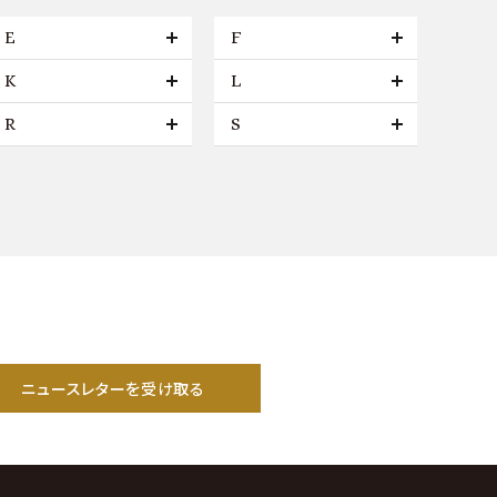
E
F
K
L
R
S
ニュースレターを受け取る