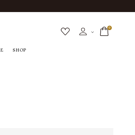
0
RE
SHOP
ボトムス
シューズ
バッグ
F
G
H
I
ヴィンテージ
O
P
R
S