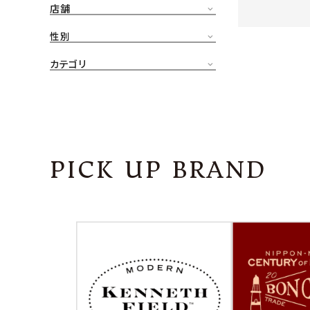
店舗
CONTENTS
ア
性別
SHOP
カテゴリ
INFORMATION
アナ
ご利用ガイド
プライバシーポリシー
PICK UP BRAND
特定商取引法について
お問い合わせ
OFFICIAL WEB SITE
ACCOUNT MENU
ようこそ ゲスト 様
meeting_room
person
ログイン
会員登録