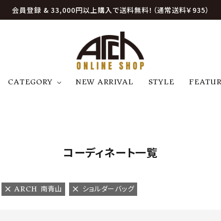
会員登録 & 33,000円以上購入で送料無料！（通常送料￥935）
CATEGORY
NEW ARRIVAL
STYLE
FEATU
アウター
ジャケット
トップス
B
C
D
E
帽子
アクセサリー
ファッション雑貨
K
L
M
N
コーディネート一覧
U
W
etc
ARCH 南青山
ショルダーバッグ