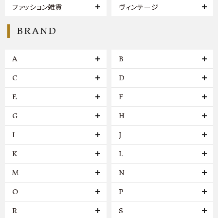
ファッション雑貨
ヴィンテージ
BRAND
A
B
C
D
E
F
G
H
I
J
K
L
M
N
O
P
R
S