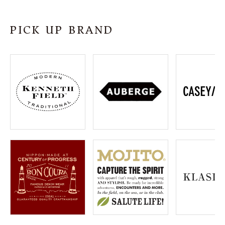
SHOP
PICK UP BRAND
INFORMATION
ご利用ガイド
プライバシーポリシー
特定商取引法について
お問い合わせ
OFFICIAL WEB SITE
ACCOUNT MENU
ようこそ ゲスト 様
meeting_room
person
ログイン
会員登録