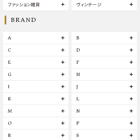
ファッション雑貨
ヴィンテージ
BRAND
A
B
C
D
E
F
G
H
I
J
K
L
M
N
O
P
R
S