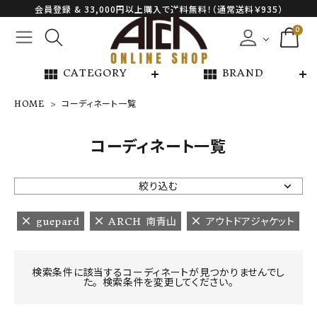
会員登録 & 33,000円以上購入で送料無料！（通常送料￥935）
0
view_module
view_module
CATEGORY
BRAND
HOME
コーディネート一覧
NEW ARRIVAL
コーディネート一覧
ARCH EXCLUSIVE
絞り込む
BRAND
guepard
ARCH 南青山
アウトドアジャケット
CATEGORY
検索条件に該当するコーディネートが見つかりませんでし
た。 検索条件を変更してください。
CONTENTS