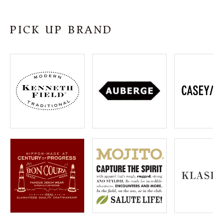
SHOP
PICK UP BRAND
INFORMATION
ご利用ガイド
プライバシーポリシー
特定商取引法について
お問い合わせ
OFFICIAL WEB SITE
ACCOUNT MENU
ようこそ ゲスト 様
meeting_room
person
ログイン
会員登録