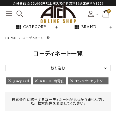
会員登録 & 33,000円以上購入で送料無料！（通常送料￥935）
0
view_module
view_module
CATEGORY
BRAND
HOME
コーディネート一覧
NEW ARRIVAL
コーディネート一覧
ARCH EXCLUSIVE
絞り込む
BRAND
guepard
ARCH 南青山
Tシャツ・カットソー
CATEGORY
検索条件に該当するコーディネートが見つかりませんでし
た。 検索条件を変更してください。
CONTENTS