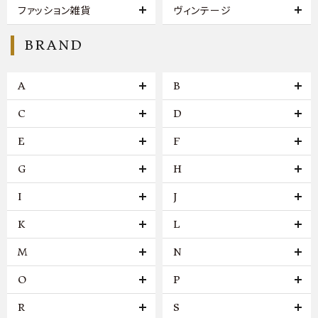
ファッション雑貨
ヴィンテージ
BRAND
A
B
C
D
E
F
G
H
I
J
K
L
M
N
O
P
R
S