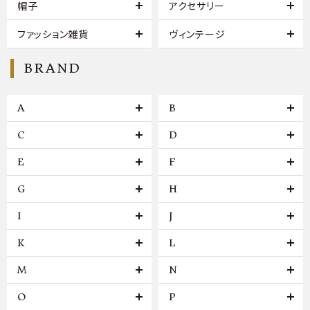
帽子
アクセサリー
ファッション雑貨
ヴィンテージ
BRAND
A
B
C
D
E
F
G
H
I
J
K
L
M
N
O
P