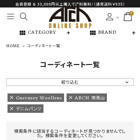
会員登録 & 33,000円以上購入で送料無料！（通常送料￥935）
0
view_module
view_module
CATEGORY
BRAND
HOME
コーディネート一覧
NEW ARRIVAL
コーディネート一覧
ARCH EXCLUSIVE
絞り込む
BRAND
Guernsey Woollens
ARCH 南青山
デニムパンツ
CATEGORY
CONTENTS
検索条件に該当するコーディネートが見つかりませんでし
た。 検索条件を変更してください。