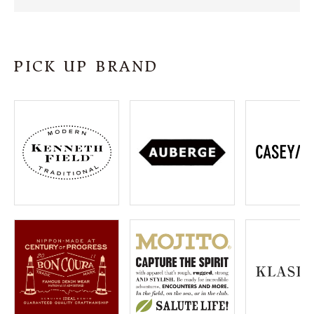
SHOP
INFORMATION
PICK UP BRAND
ご利用ガイド
プライバシーポリシー
特定商取引法について
お問い合わせ
OFFICIAL WEB SITE
ACCOUNT MENU
ようこそ ゲスト 様
meeting_room
person
ログイン
会員登録