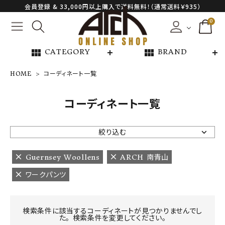
会員登録 & 33,000円以上購入で送料無料！（通常送料￥935）
0
view_module
view_module
CATEGORY
BRAND
HOME
コーディネート一覧
NEW ARRIVAL
コーディネート一覧
ARCH EXCLUSIVE
絞り込む
BRAND
Guernsey Woollens
ARCH 南青山
ワークパンツ
CATEGORY
CONTENTS
検索条件に該当するコーディネートが見つかりませんでし
た。 検索条件を変更してください。