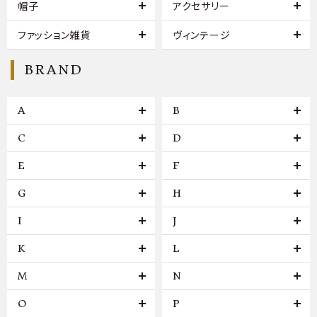
帽子
アクセサリー
ファッション雑貨
ヴィンテージ
BRAND
A
B
C
D
E
F
G
H
I
J
K
L
M
N
O
P