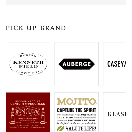
SHOP
INFORMATION
PICK UP BRAND
ご利用ガイド
プライバシーポリシー
特定商取引法について
お問い合わせ
OFFICIAL WEB SITE
ACCOUNT MENU
ようこそ ゲスト 様
meeting_room
person
ログイン
会員登録