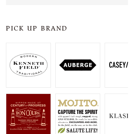
SHOP
INFORMATION
PICK UP BRAND
ご利用ガイド
プライバシーポリシー
特定商取引法について
お問い合わせ
OFFICIAL WEB SITE
ACCOUNT MENU
ようこそ ゲスト 様
meeting_room
person
ログイン
会員登録