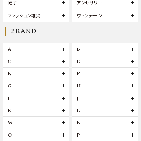
帽子
アクセサリー
ファッション雑貨
ヴィンテージ
BRAND
A
B
C
D
E
F
G
H
I
J
K
L
M
N
O
P