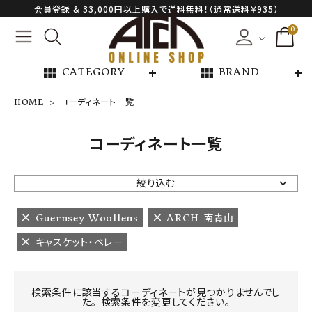
会員登録 & 33,000円以上購入で送料無料！（通常送料￥935）
0
view_module
view_module
CATEGORY
BRAND
HOME
コーディネート一覧
NEW ARRIVAL
コーディネート一覧
ARCH EXCLUSIVE
絞り込む
BRAND
Guernsey Woollens
ARCH 南青山
キャスケット・ベレー
CATEGORY
CONTENTS
検索条件に該当するコーディネートが見つかりませんでし
た。 検索条件を変更してください。