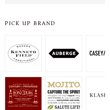
SHOP
INFORMATION
PICK UP BRAND
ご利用ガイド
プライバシーポリシー
特定商取引法について
お問い合わせ
OFFICIAL WEB SITE
ACCOUNT MENU
ようこそ ゲスト 様
meeting_room
person
ログイン
会員登録