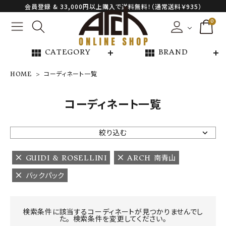
会員登録 & 33,000円以上購入で送料無料！（通常送料￥935）
0
view_module
view_module
CATEGORY
BRAND
HOME
コーディネート一覧
NEW ARRIVAL
コーディネート一覧
ARCH EXCLUSIVE
絞り込む
BRAND
GUIDI & ROSELLINI
ARCH 南青山
バックパック
CATEGORY
CONTENTS
検索条件に該当するコーディネートが見つかりませんでし
た。 検索条件を変更してください。