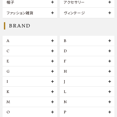
帽子
アクセサリー
ファッション雑貨
ヴィンテージ
BRAND
A
B
C
D
E
F
G
H
I
J
K
L
M
N
O
P