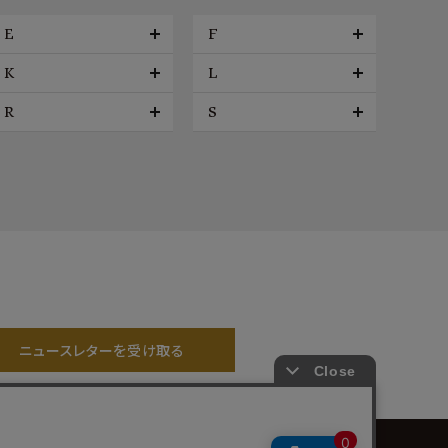
E
F
K
L
R
S
ニュースレターを受け取る