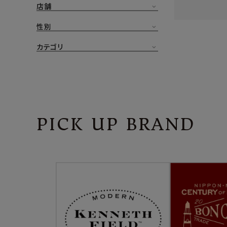
店舗
CONTENTS
ア
性別
SHOP
カテゴリ
INFORMATION
アナ
ご利用ガイド
プライバシーポリシー
PICK UP BRAND
特定商取引法について
お問い合わせ
OFFICIAL WEB SITE
ACCOUNT MENU
ようこそ ゲスト 様
meeting_room
person
ログイン
会員登録