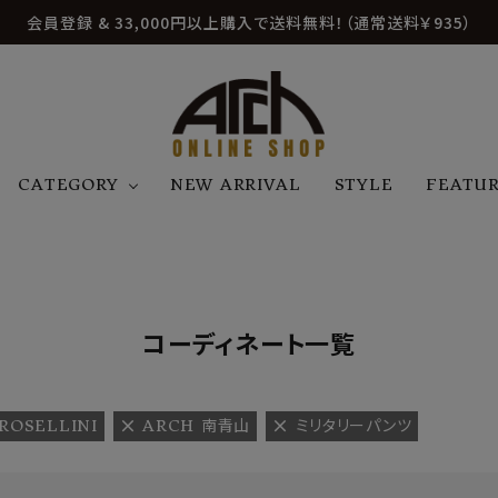
会員登録 & 33,000円以上購入で送料無料！（通常送料￥935）
CATEGORY
NEW ARRIVAL
STYLE
FEATU
アウター
ジャケット
トップス
B
C
D
E
帽子
アクセサリー
ファッション雑貨
K
L
M
N
コーディネート一覧
U
W
etc
 ROSELLINI
ARCH 南青山
ミリタリーパンツ