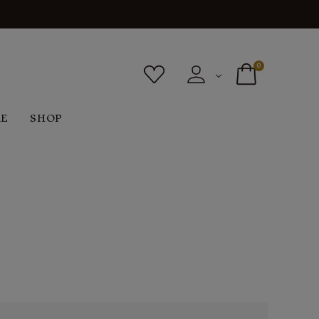
0
RE
SHOP
ボトムス
シューズ
バッグ
F
G
H
I
ヴィンテージ
O
P
R
S