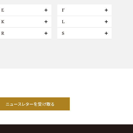
E
F
K
L
R
S
ニュースレターを受け取る