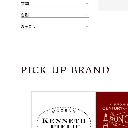
店舗
CONTENTS
ア
性別
SHOP
カテゴリ
INFORMATION
アナ
ご利用ガイド
プライバシーポリシー
PICK UP BRAND
特定商取引法について
お問い合わせ
OFFICIAL WEB SITE
ACCOUNT MENU
ようこそ ゲスト 様
meeting_room
person
ログイン
会員登録