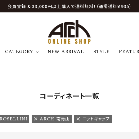
会員登録 & 33,000円以上購入で送料無料！（通常送料￥935）
CATEGORY
NEW ARRIVAL
STYLE
FEATU
アウター
ジャケット
トップス
B
C
D
E
帽子
アクセサリー
ファッション雑貨
K
L
M
N
コーディネート一覧
U
W
etc
 ROSELLINI
ARCH 南青山
ニットキャップ