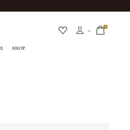
0
RE
SHOP
ボトムス
シューズ
バッグ
F
G
H
I
ヴィンテージ
O
P
R
S