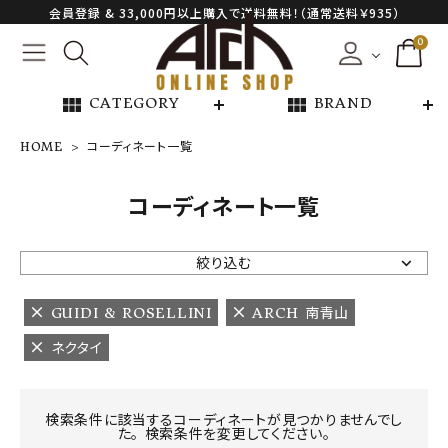
会員登録 & 33,000円以上購入で送料無料！（通常送料￥935）
0
view_module
view_module
CATEGORY
BRAND
HOME
コーディネート一覧
NEW ARRIVAL
コーディネート一覧
ARCH EXCLUSIVE
絞り込む
BRAND
GUIDI & ROSELLINI
ARCH 南青山
ネクタイ
CATEGORY
CONTENTS
検索条件に該当するコーディネートが見つかりませんでし
た。 検索条件を変更してください。