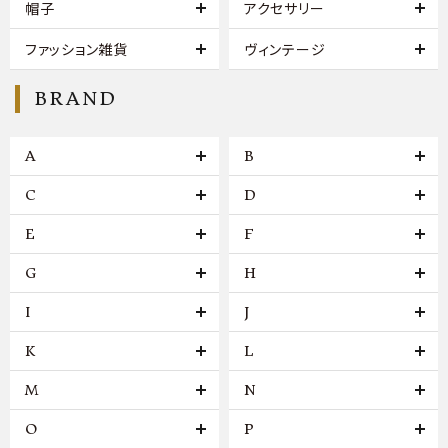
帽子
アクセサリー
ファッション雑貨
ヴィンテージ
BRAND
A
B
C
D
E
F
G
H
I
J
K
L
M
N
O
P