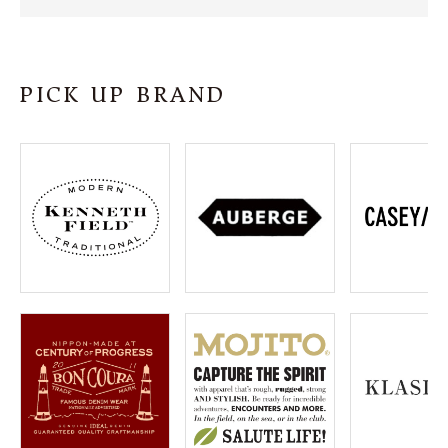
SHOP
INFORMATION
PICK UP BRAND
ご利用ガイド
プライバシーポリシー
特定商取引法について
お問い合わせ
OFFICIAL WEB SITE
ACCOUNT MENU
ようこそ ゲスト 様
meeting_room
person
ログイン
会員登録