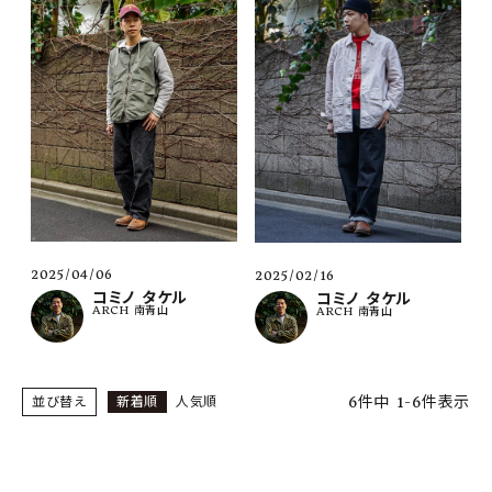
2025/04/06
2025/02/16
コミノ タケル
コミノ タケル
ARCH 南青山
ARCH 南青山
6
件中
1
-
6
件表示
並び替え
新着順
人気順