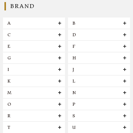
BRAND
A
B
C
D
E
F
G
H
I
J
K
L
M
N
O
P
R
S
T
U