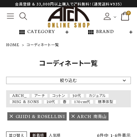
会員登録 & 33,000円以上購入で送料無料！（通常送料￥935）
0
view_module
view_module
CATEGORY
BRAND
HOME
コーディネート一覧
NEW ARRIVAL
コーディネート一覧
ARCH EXCLUSIVE
絞り込む
BRAND
ARCH_
アーチ
コットン
30代
カジュアル
MSG & SONS
20代
春
170cm代
標準体型
CATEGORY
GUIDI & ROSELLINI
ARCH 南青山
CONTENTS
6
件中
1
-
6
件表示
並び替え
新着順
人気順