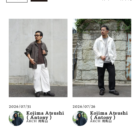
SHOP
INFORMATION
ご利用ガイド
プライバシーポリシー
特定商取引法について
お問い合わせ
OFFICIAL WEB SITE
ACCOUNT MENU
ようこそ ゲスト 様
2026/07/31
2026/07/26
Kojima Atsushi
Kojima Atsushi
( Antony )
( Antony )
meeting_room
person
ログイン
会員登録
ARCH 南青山
ARCH 南青山