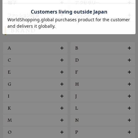
帽子
アクセサリー
ファッション雑貨
ヴィンテージ
BRAND
A
B
C
D
E
F
G
H
I
J
K
L
M
N
O
P