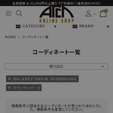
会員登録 & 33,000円以上購入で送料無料！（通常送料￥935）
0
view_module
view_module
CATEGORY
BRAND
HOME
コーディネート一覧
NEW ARRIVAL
コーディネート一覧
ARCH EXCLUSIVE
絞り込む
BRAND
HACKNEY UNION WORKHOUSE
マウンテンパーカ
CATEGORY
CONTENTS
検索条件に該当するコーディネートが見つかりませんでし
た。 検索条件を変更してください。