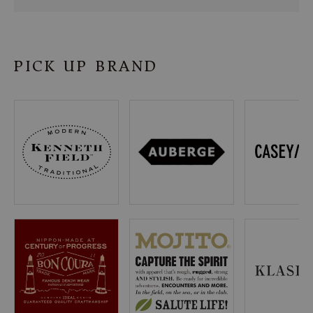
SHOP
INFORMATION
PICK UP BRAND
ご利用ガイド
プライバシーポリシー
特定商取引法について
お問い合わせ
OFFICIAL WEB SITE
ACCOUNT MENU
ようこそ ゲスト 様
meeting_room
person
ログイン
会員登録